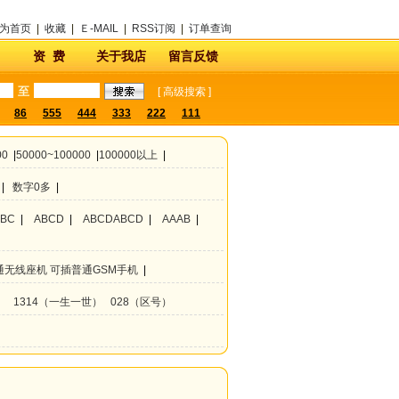
为首页
|
收藏
|
Ｅ-MAIL
|
RSS订阅
|
订单查询
资 费
关于我店
留言反馈
至
[
高级搜索
]
86
555
444
333
222
111
00
|
50000~100000
|
100000以上
|
|
数字0多
|
ABC
|
ABCD
|
ABCDABCD
|
AAAB
|
通无线座机 可插普通GSM手机
|
）
1314（一生一世）
028（区号）