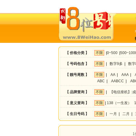
【 价格分类 】
不限
|
0~500
|
500~100
【 号码包含 】
不限
|
数字9多
|
数字
【 靓号尾数 】
不限
|
AA
|
AAA
|
ABC
|
AABCC
|
AB
【 品牌查询 】
不限
|
【电信座机】:
【 意义查询 】
不限
|
138（一生发）
【 生日号码 】
不限
|
一月
|
二月
|
1