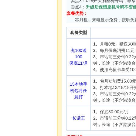
卖点3：028开头的座机号码，非
卖点4：
升级后保留座机号码不变使
套餐优势：
零月租，来电显示免费，接听免费
套餐类型
1、
月租0元、赠送来
充100送
2、
每月保底消费11元
100
3、
市话前三分钟0.22
保底11/月
钟，长途（不含港澳台）
4、
使用充值卡享受100
1、
包月功能费15.00元
15本地手
2、
打本地13/15/1
机包月任
3、
市话前三分钟0.22
意打
钟，长途（不含港澳台）
1、
保底30.00元/月
长话王
2、
市话前三分钟0.22
钟，长途（不含港澳台）