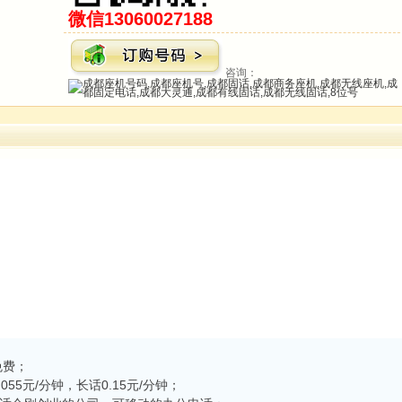
微信13060027188
咨询：
免费；
5元/分钟，长话0.15元/分钟；