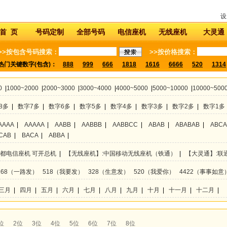
设
首 页
号码定制
全部号码
电信座机
无线座机
大灵通
>>按包含号码搜索：
>>按价格搜索：
热门关键数字(包含)：
888
999
666
1818
1616
6666
520
1314
0
|
1000~2000
|
2000~3000
|
3000~4000
|
4000~5000
|
5000~10000
|
10000~500
8多
|
数字7多
|
数字6多
|
数字5多
|
数字4多
|
数字3多
|
数字2多
|
数字1多
AAAA
|
AAAAA
|
AABB
|
AABBB
|
AABBCC
|
ABAB
|
ABABAB
|
ABC
CAB
|
BACA
|
ABBA
|
成都电信座机 可开总机
|
【无线座机】:中国移动无线座机（铁通）
|
【大灵通】:联
168（一路发）
518（我要发）
328（生意发）
520（我爱你）
4422（事事如意
三月
|
四月
|
五月
|
六月
|
七月
|
八月
|
九月
|
十月
|
十一月
|
十二月
|
位
2位
3位
4位
5位
6位
7位
8位