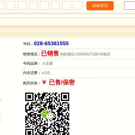
028-65381555
号码：
已销售
销售情况：
询价微信:13060027188 同电话
号码品牌：
大灵通
内含话费：
￥0元
￥ 已售/保密
购买价格：