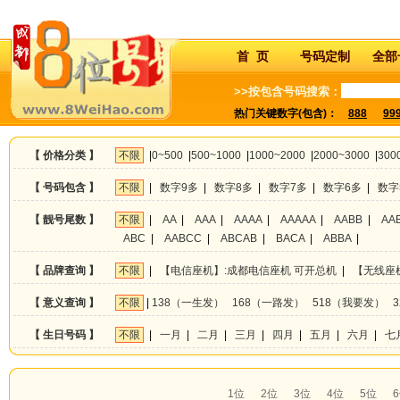
首 页
号码定制
全部
>>按包含号码搜索：
热门关键数字(包含)：
888
99
【 价格分类 】
不限
|
0~500
|
500~1000
|
1000~2000
|
2000~3000
|
300
【 号码包含 】
不限
|
数字9多
|
数字8多
|
数字7多
|
数字6多
|
数字
【 靓号尾数 】
不限
|
AA
|
AAA
|
AAAA
|
AAAAA
|
AABB
|
AA
ABC
|
AABCC
|
ABCAB
|
BACA
|
ABBA
|
【 品牌查询 】
不限
|
【电信座机】:成都电信座机 可开总机
|
【无线座
【 意义查询 】
不限
|
138（一生发）
168（一路发）
518（我要发）
【 生日号码 】
不限
|
一月
|
二月
|
三月
|
四月
|
五月
|
六月
|
七
1位
2位
3位
4位
5位