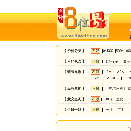
【 价格分类 】
不限
|
0~500
|
500~100
【 号码包含 】
不限
|
数字9多
|
数字
【 靓号尾数 】
不限
|
AA
|
AAA
|
ABC
|
AABCC
|
AB
【 品牌查询 】
不限
|
【电信座机】:
【 意义查询 】
不限
|
138（一生发）
【 生日号码 】
不限
|
一月
|
二月
|
1