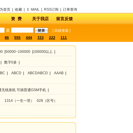
为首页
|
收藏
|
Ｅ-MAIL
|
RSS订阅
|
订单查询
资 费
关于我店
留言反馈
至
[
高级搜索
]
86
555
444
333
222
111
00
|
50000~100000
|
100000以上
|
|
数字0多
|
ABC
|
ABCD
|
ABCDABCD
|
AAAB
|
通无线座机 可插普通GSM手机
|
）
1314（一生一世）
028（区号）