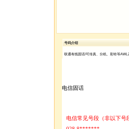
号码介绍
联通有线固话/可传真、分机、彩铃等AWL2
电信固话
电信常见号段（非以下号
028-8*******