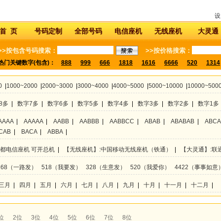
设
首 页
号码定制
全部号码
电信座机
无线座机
大灵通
>>按包含号码搜索：
>>按价格搜索：
热门关键数字(包含)：
888
999
666
1818
1616
6666
520
1314
0
|
1000~2000
|
2000~3000
|
3000~4000
|
4000~5000
|
5000~10000
|
10000~500
8多
|
数字7多
|
数字6多
|
数字5多
|
数字4多
|
数字3多
|
数字2多
|
数字1多
AAAA
|
AAAAA
|
AABB
|
AABBB
|
AABBCC
|
ABAB
|
ABABAB
|
ABC
CAB
|
BACA
|
ABBA
|
成都电信座机 可开总机
|
【无线座机】:中国移动无线座机（铁通）
|
【大灵通】:联
168（一路发）
518（我要发）
328（生意发）
520（我爱你）
4422（事事如意
三月
|
四月
|
五月
|
六月
|
七月
|
八月
|
九月
|
十月
|
十一月
|
十二月
|
位
2位
3位
4位
5位
6位
7位
8位