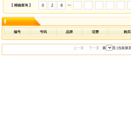
—
【 精确查询 】
编号
号码
品牌
话费
购买
上一页
下一页
第
页 (当前第
页