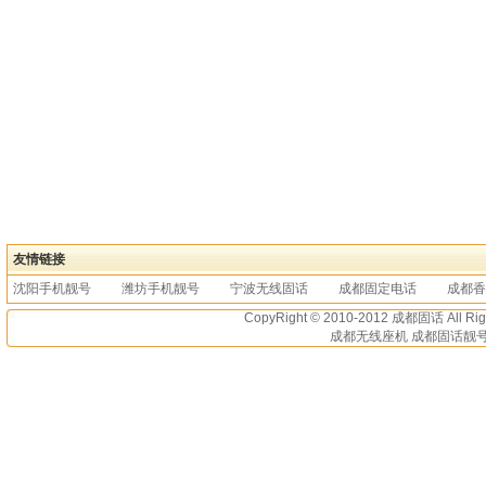
友情链接
沈阳手机靓号
潍坊手机靓号
宁波无线固话
成都固定电话
成都香
CopyRight © 2010-2012
成都固话
All R
成都无线座机 成都固话靓号