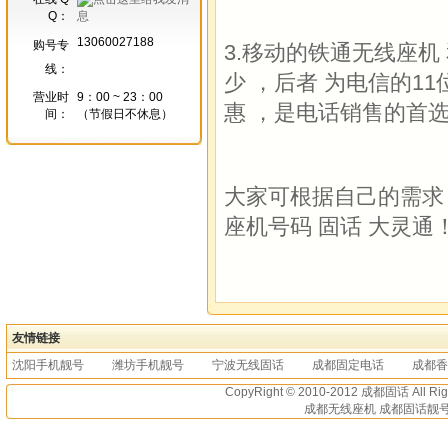
Q：
13060027188
购号专
3.移动的铁通无线座机
线：
少 ，后者 为电信的1
营业时
9：00 ~ 23：00
惠 ，是电话销售的首选
间：
（节假日不休息）
大家可根据自己的需求
座机号码 固话 大灵通
友情链接
沈阳手机靓号
潍坊手机靓号
宁波无线固话
成都固定电话
成都香
CopyRight © 2010-2012
成都固话
All R
成都无线座机 成都固话靓号