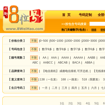
首 页
号码定制
全部
>>按包含号码搜索：
热门关键数字(包含)：
888
99
【 价格分类 】
不限
|
0~500
|
500~1000
|
1000~2000
|
2000~3000
|
300
【 号码包含 】
不限
|
数字9多
|
数字8多
|
数字7多
|
数字6多
|
数字
【 靓号尾数 】
不限
|
AA
|
AAA
|
AAAA
|
AAAAA
|
AABB
|
AA
ABC
|
AABCC
|
ABCAB
|
BACA
|
ABBA
|
【 品牌查询 】
不限
|
【电信座机】:成都电信座机 可开总机
|
【无线座
【 意义查询 】
不限
|
138（一生发）
168（一路发）
518（我要发）
【 生日号码 】
不限
|
一月
|
二月
|
三月
|
四月
|
五月
|
六月
|
七
1位
2位
3位
4位
5位