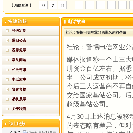
—
【 精确查询 】
电话故事
号码定制
社论：警惕电信网业分离带来新的垄断
通知公告
社论：警惕电信网业分
温馨提示
媒体报道称一个由三大
常见问题
册资金百亿左右。据悉
相关咨讯
坐。公司成立初期，将
电话故事
今后三大运营商不再自
资费套餐
交给国家基站公司。后
话机展示
超级基站公司。
关于我店
4月30日上述消息被
的表态略有差异，但对
在线 Q