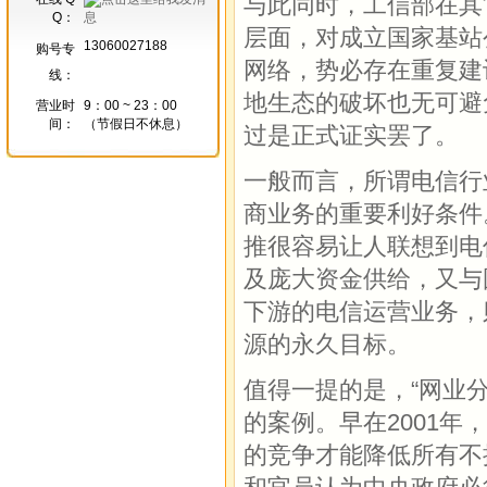
与此同时，工信部在其
Q：
层面，对成立国家基站
13060027188
购号专
网络，势必存在重复建
线：
地生态的破坏也无可避
营业时
9：00 ~ 23：00
间：
（节假日不休息）
过是正式证实罢了。
一般而言，所谓电信行
商业务的重要利好条件
推很容易让人联想到电
及庞大资金供给，又与
下游的电信运营业务，
源的永久目标。
值得一提的是，“网业
的案例。早在2001
的竞争才能降低所有不