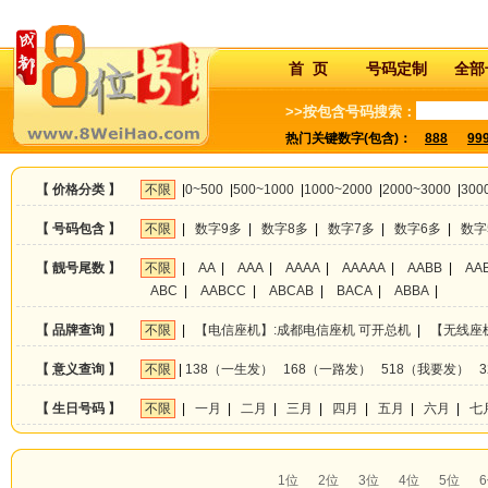
首 页
号码定制
全部
>>按包含号码搜索：
热门关键数字(包含)：
888
99
【 价格分类 】
不限
|
0~500
|
500~1000
|
1000~2000
|
2000~3000
|
300
【 号码包含 】
不限
|
数字9多
|
数字8多
|
数字7多
|
数字6多
|
数字
【 靓号尾数 】
不限
|
AA
|
AAA
|
AAAA
|
AAAAA
|
AABB
|
AA
ABC
|
AABCC
|
ABCAB
|
BACA
|
ABBA
|
【 品牌查询 】
不限
|
【电信座机】:成都电信座机 可开总机
|
【无线座
【 意义查询 】
不限
|
138（一生发）
168（一路发）
518（我要发）
【 生日号码 】
不限
|
一月
|
二月
|
三月
|
四月
|
五月
|
六月
|
七
1位
2位
3位
4位
5位