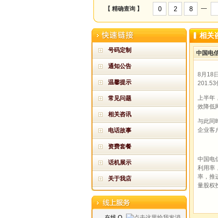
—
【 精确查询 】
相关
号码定制
中国电信
通知公告
8月1
温馨提示
201.
上半年
常见问题
效降低
相关咨讯
与此同
企业客
电话故事
资费套餐
中国电
话机展示
利用率
率，推
关于我店
量股权
在线 Q