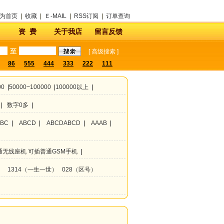
为首页
|
收藏
|
Ｅ-MAIL
|
RSS订阅
|
订单查询
资 费
关于我店
留言反馈
至
[
高级搜索
]
86
555
444
333
222
111
00
|
50000~100000
|
100000以上
|
|
数字0多
|
ABC
|
ABCD
|
ABCDABCD
|
AAAB
|
通无线座机 可插普通GSM手机
|
）
1314（一生一世）
028（区号）