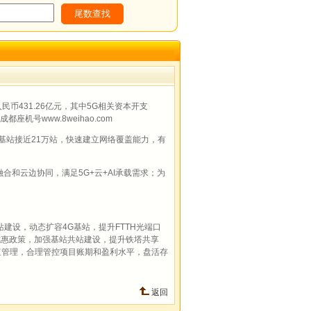
币431.26亿元，其中5G相关资本开支
机号www.8weihao.com
基站接近21万站，快速建立网络覆盖能力，有
合和云边协同，满足5G+云+AI承载需求；为
建设，动态扩容4G基站，提升FTTH光端口
费优惠政策，加强基站共站建设，提升铁塔共享
值管理，合理管控项目账期和盈利水平，盘活存
返回