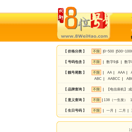
【 价格分类 】
不限
|
0~500
|
500~100
【 号码包含 】
不限
|
数字9多
|
数字
【 靓号尾数 】
不限
|
AA
|
AAA
|
ABC
|
AABCC
|
AB
【 品牌查询 】
不限
|
【电信座机】:
【 意义查询 】
不限
|
138（一生发）
【 生日号码 】
不限
|
一月
|
二月
|
1