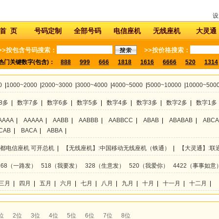
设
首 页
号码定制
全部号码
电信座机
无线座机
大灵通
>>按包含号码搜索：
>>按价格搜索：
热门关键数字(包含)：
888
999
666
1818
1616
6666
520
1314
0
|
1000~2000
|
2000~3000
|
3000~4000
|
4000~5000
|
5000~10000
|
10000~500
8多
|
数字7多
|
数字6多
|
数字5多
|
数字4多
|
数字3多
|
数字2多
|
数字1多
AAAA
|
AAAAA
|
AABB
|
AABBB
|
AABBCC
|
ABAB
|
ABABAB
|
ABC
CAB
|
BACA
|
ABBA
|
成都电信座机 可开总机
|
【无线座机】:中国移动无线座机（铁通）
|
【大灵通】:联
168（一路发）
518（我要发）
328（生意发）
520（我爱你）
4422（事事如意
三月
|
四月
|
五月
|
六月
|
七月
|
八月
|
九月
|
十月
|
十一月
|
十二月
|
位
2位
3位
4位
5位
6位
7位
8位