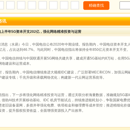
咨讯
上半年5G资本开支202亿，强化网络精准投资与运营
8日消息（水易）今日，中国电信公布2020年中期业绩。报告期内，中国电信资本开支人民
53亿元，占比达到46.7%。与此同时，中国电信指出将保持全年850亿元资本开支不变。成都座
，中国电信持续与中国联通开展5G网络共建共享，建成开通5G基站约8万站，在用5G
网络建设和运营成本。
时，报告期内，中国电信继续推进大规模IDC建设，广泛部署MEC和CDN，加强云网融
户建设专线；千兆升级和承载网络优化；构建新一代云网运营系统等。
信指出，下一步将强化网络精准投资与运营，通过关联分析海量数据，准确规划5G基站
，借助AI技术开展移动基站、IDC 机房节能试点，持续推进能耗划小，争取国家电
进老旧设备退网，多措并举强化电费、铁塔租金和修理费等成本管控；推进精细化价
投资，提升股权投资收益，全面增强资源投入产出效率。